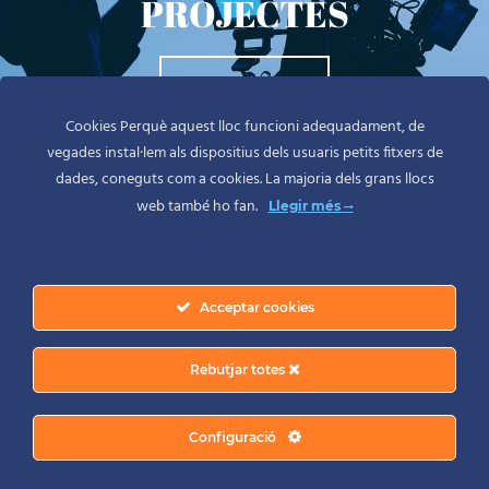
PROJECTES
CONTACTA
Cookies Perquè aquest lloc funcioni adequadament, de
vegades instal·lem als dispositius dels usuaris petits fitxers de
dades, coneguts com a cookies. La majoria dels grans llocs
web també ho fan.
Llegir més
© Copyright 2023 | Raig fotògraf | Tots els drets reservats.
Acceptar cookies
Avis legal
|
Política de Privacitat
|
Cookies
|
Configurar Cookies
Rebutjar totes
Configuració