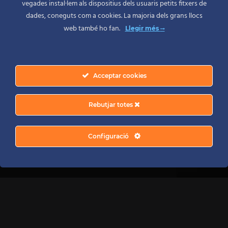
vegades instal·lem als dispositius dels usuaris petits fitxers de
dades, coneguts com a cookies. La majoria dels grans llocs
web també ho fan.
Llegir més
Acceptar cookies
Rebutjar totes
Configuració
Nadons / Newborn