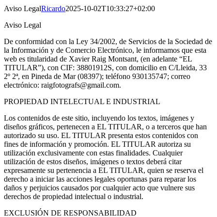
Aviso Legal
Ricardo
2025-10-02T10:33:27+02:00
Aviso Legal
De conformidad con la Ley 34/2002, de Servicios de la Sociedad de
la Información y de Comercio Electrónico, le informamos que esta
web es titularidad de Xavier Raig Montsant, (en adelante “EL
TITULAR”), con CIF: 38801912S, con domicilio en C/Lleida, 33
2º 2ª, en Pineda de Mar (08397); teléfono 930135747; correo
electrónico: raigfotografs@gmail.com.
PROPIEDAD INTELECTUAL E INDUSTRIAL
Los contenidos de este sitio, incluyendo los textos, imágenes y
diseños gráficos, pertenecen a EL TITULAR, o a terceros que han
autorizado su uso. EL TITULAR presenta estos contenidos con
fines de información y promoción. EL TITULAR autoriza su
utilización exclusivamente con estas finalidades. Cualquier
utilización de estos diseños, imágenes o textos deberá citar
expresamente su pertenencia a EL TITULAR, quien se reserva el
derecho a iniciar las acciones legales oportunas para reparar los
daños y perjuicios causados por cualquier acto que vulnere sus
derechos de propiedad intelectual o industrial.
EXCLUSIÓN DE RESPONSABILIDAD